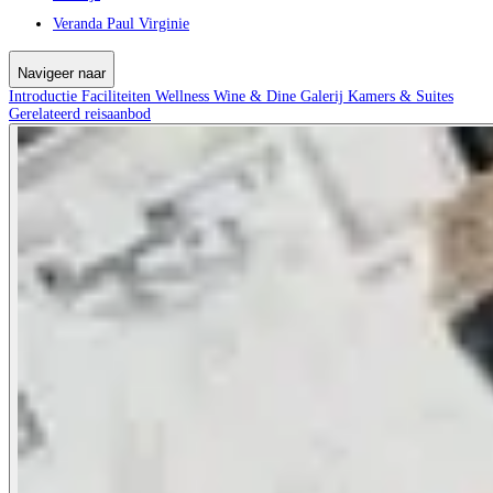
Veranda Paul Virginie
Navigeer naar
Introductie
Faciliteiten
Wellness
Wine & Dine
Galerij
Kamers & Suites
Gerelateerd reisaanbod