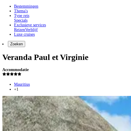
Bestemmingen
Thema's
Type reis
Specials
Exclusieve services
Reizen
Verblijf
Luxe cruises
Zoeken
Veranda Paul et Virginie
Accommodatie
Mauritius
+1