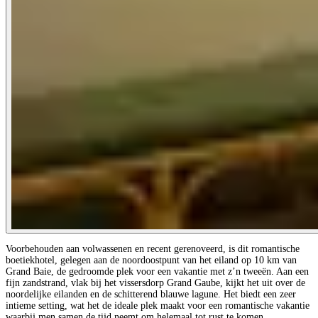
Voorbehouden aan volwassenen en recent gerenoveerd, is dit romantische
boetiekhotel, gelegen aan de noordoostpunt van het eiland op 10 km van
Grand Baie, de gedroomde plek voor een vakantie met z’n tweeën. Aan een
fijn zandstrand, vlak bij het vissersdorp Grand Gaube, kijkt het uit over de
noordelijke eilanden en de schitterend blauwe lagune. Het biedt een zeer
intieme setting, wat het de ideale plek maakt voor een romantische vakantie
waarbij men samen de tijd neemt om helemaal tot rust te komen…