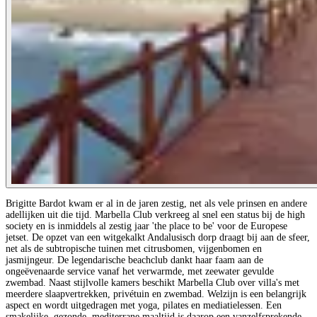
Brigitte Bardot kwam er al in de jaren zestig, net als vele prinsen en andere
adellijken uit die tijd. Marbella Club verkreeg al snel een status bij de high
society en is inmiddels al zestig jaar 'the place to be' voor de Europese
jetset. De opzet van een witgekalkt Andalusisch dorp draagt bij aan de sfeer,
net als de subtropische tuinen met citrusbomen, vijgenbomen en
jasmijngeur. De legendarische beachclub dankt haar faam aan de
ongeëvenaarde service vanaf het verwarmde, met zeewater gevulde
zwembad. Naast stijlvolle kamers beschikt Marbella Club over villa's met
meerdere slaapvertrekken, privétuin en zwembad. Welzijn is een belangrijk
aspect en wordt uitgedragen met yoga, pilates en mediatielessen. Een
smakelijke, gezonde, mediterrane maaltijd is daarop een vanzelfsprekende