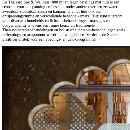
De Thalasso Spa & Wellness (800 m² en tegen betaling) met tuin is een
centrum voor ontspanning en beschikt onder andere over een zeewater
zwembad, stoombad, sauna en hamam. U vindt hier ook een
ontspanningsruimte en verschillende behandelkamers. Hier kunt u terecht
voor diverse schoonheids-en lichaamsbehandelingen, massages en
bodywraps. Er is tevens een ruime keuze uit traditionele
Thalassotherapiebehandelingen en holistische therapie-behandelingen zoals
reflexology en acupuntuur wordt hier aangeboden. Verder is de Spa de
plaats bij uitstek voor een voedings- en detoxprogramma.