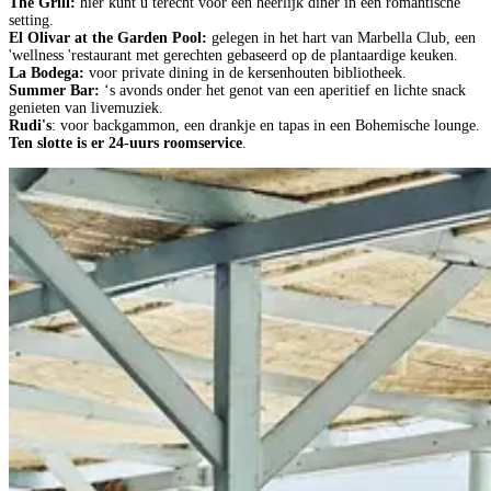
The Grill:
hier kunt u terecht voor een heerlijk diner in een romantische
setting.
El Olivar at the Garden Pool:
gelegen in het hart van Marbella Club, een
'wellness 'restaurant met gerechten gebaseerd op de plantaardige keuken.
La Bodega:
voor private dining in de kersenhouten bibliotheek.
Summer Bar:
‘s avonds onder het genot van een aperitief en lichte snack
genieten van livemuziek.
Rudi's
: voor backgammon, een drankje en tapas in een Bohemische lounge.
Ten slotte is er 24-uurs roomservice
.