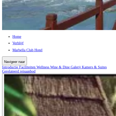
Home
Verblijf
Marbella Club Hotel
Navigeer naar
Introductie
Faciliteiten
Wellness
Wine & Dine
Galerij
Kamers & Suites
Gerelateerd reisaanbod