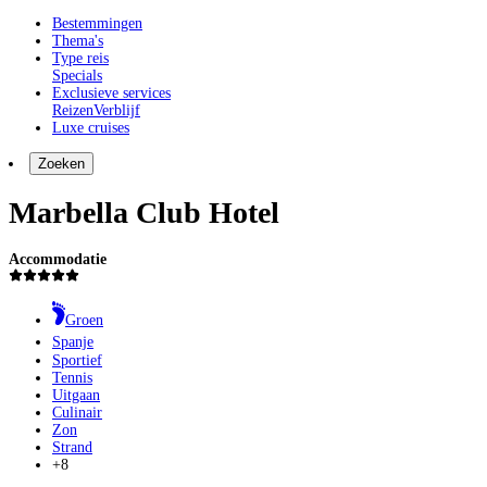
Bestemmingen
Thema's
Type reis
Specials
Exclusieve services
Reizen
Verblijf
Luxe cruises
Zoeken
Marbella Club Hotel
Accommodatie
Groen
Spanje
Sportief
Tennis
Uitgaan
Culinair
Zon
Strand
+8