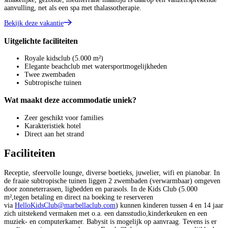
aanvulling, net als een spa met thalassotherapie.
Bekijk deze vakantie
Uitgelichte faciliteiten
Royale kidsclub (5.000 m²)
Elegante beachclub met watersportmogelijkheden
Twee zwembaden
Subtropische tuinen
Wat maakt deze accommodatie uniek?
Zeer geschikt voor families
Karakteristiek hotel
Direct aan het strand
Faciliteiten
Receptie, sfeervolle lounge, diverse boetieks, juwelier, wifi en pianobar. In
de fraaie subtropische tuinen liggen 2 zwembaden (verwarmbaar) omgeven
door zonneterrassen, ligbedden en parasols. In de Kids Club (5.000
m²,tegen betaling en direct na boeking te reserveren
via
HelloKidsClub@marbellaclub.com
) kunnen kinderen tussen 4 en 14 jaar
zich uitstekend vermaken met o.a. een dansstudio,kinderkeuken en een
muziek- en computerkamer. Babysit is mogelijk op aanvraag. Tevens is er