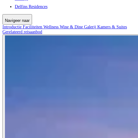
Delfins Residences
Navigeer naar
Introductie
Faciliteiten
Wellness
Wine & Dine
Galerij
Kamers & Suites
Gerelateerd reisaanbod