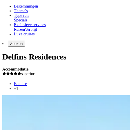
Bestemmingen
Thema's
Type reis
Specials
Exclusieve services
Reizen
Verblijf
Luxe cruises
Zoeken
Delfins Residences
Accommodatie
superior
Bonaire
+1