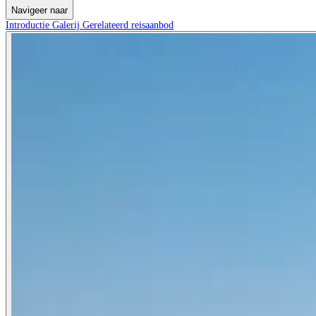
Navigeer naar
Introductie
Galerij
Gerelateerd reisaanbod