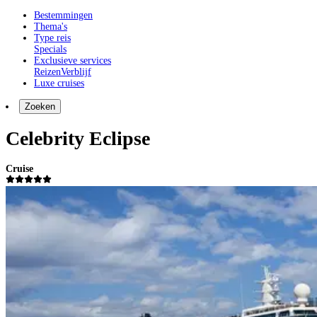
Bestemmingen
Thema's
Type reis
Specials
Exclusieve services
Reizen
Verblijf
Luxe cruises
Zoeken
Celebrity Eclipse
Cruise