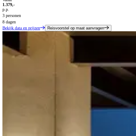
1.379,-
p.p.
3 personen
8 dagen
Bekijk data en prijzen
Reisvoorstel op maat aanvragen