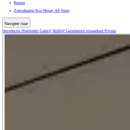
Reizen
Zonvakantie Kos Mosay All Suite
Navigeer naar
Introductie
Highlights
Galerij
Verblijf
Gerelateerd reisaanbod
Prijzen