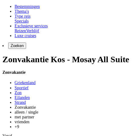
Bestemmingen
Thema's
Type reis
Specials
Exclusieve services
Reizen
Verblijf
Luxe cruises
Zoeken
Zonvakantie Kos - Mosay All Suite
Zonvakantie
Griekenland
Sportief
Zon
Eilanden
Strand
Zonvakantie
alleen / single
met partner
vrienden
+9
Vanaf