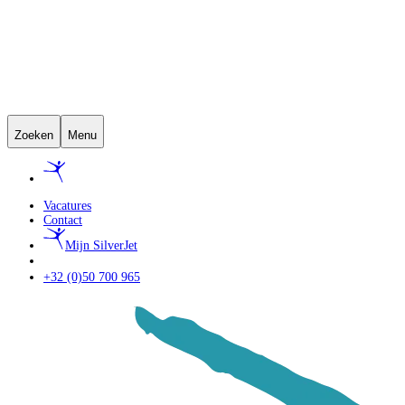
Zoeken
Menu
Vacatures
Contact
Mijn SilverJet
+32 (0)50 700 965