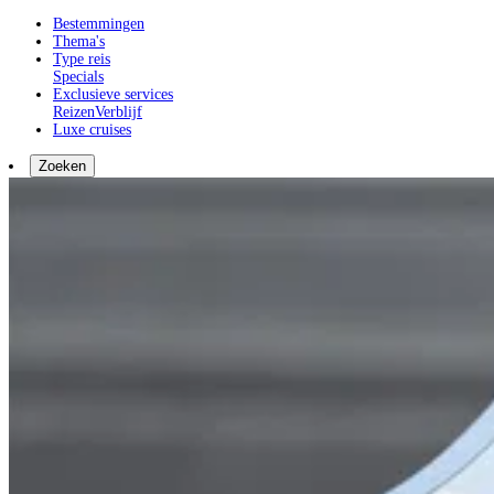
Bestemmingen
Thema's
Type reis
Specials
Exclusieve services
Reizen
Verblijf
Luxe cruises
Zoeken