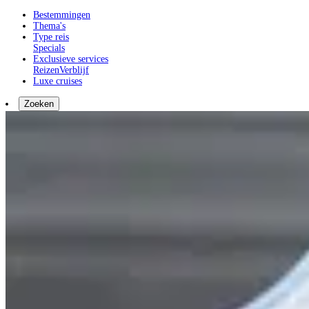
Bestemmingen
Thema's
Type reis
Specials
Exclusieve services
Reizen
Verblijf
Luxe cruises
Zoeken